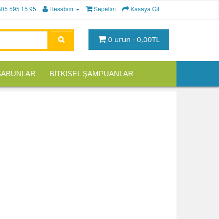
505 595 15 95
Hesabım
Sepetim
Kasaya Git
0 ürün - 0,00TL
 SABUNLAR
BİTKİSEL ŞAMPUANLAR