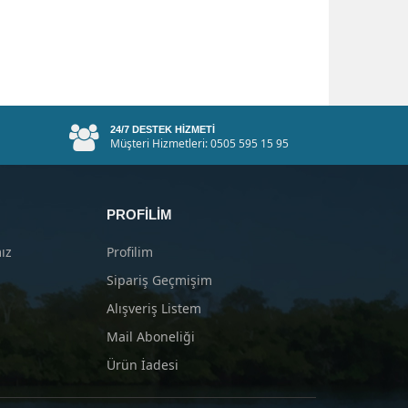
24/7 DESTEK HIZMETI
Müşteri Hizmetleri: 0505 595 15 95
PROFILIM
ız
Profilim
Sipariş Geçmişim
Alışveriş Listem
Mail Aboneliği
Ürün İadesi