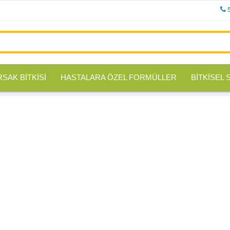
RSAK BİTKİSİ
HASTALARA ÖZEL FORMÜLLER
BİTKİSEL