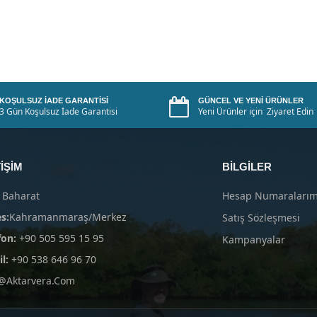
KOŞULSUZ İADE GARANTISI
GÜNCEL VE YENI ÜRÜNLER
3 Gün Koşulsuz İade Garantisi
Yeni Ürünler için Ziyaret Edin
IŞIM
BILGILER
 Baharat
Hesap Numaralarım
s:
Kahramanmaraş/Merkez
Satış Sözleşmesi
fon:
+90 505 595 15 95
Kampanyalar
l:
+90 538 646 96 70
@aktarvera.com