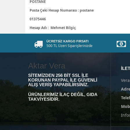
POSTANE
Posta Çeki Hesap Numarası : postane
01375446
Hesap Adı : Mehmet Bilgiç
ÜCRETSIZ KARGO FIRSATI
500 TL Üzeri Siparişlerinizde
Aktar Vera
İLET
SITEMIZDEN 256 BIT SSL ILE
KORUNAN PAYPAL ILE GÜVENLI
Vera
ALIŞ VERIŞ YAPABILIRSINIZ.
Adre
ÜRÜNLERIMIZ ILAÇ DEĞIL, GIDA
Tele
TAKVIYESIDIR.
Mobi
Info