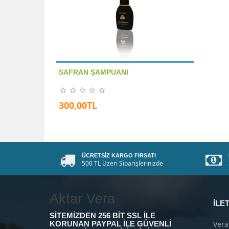
SAFRAN ŞAMPUANI
300,00TL
ÜCRETSIZ KARGO FIRSATI
500 TL Üzeri Siparişlerinizde
Aktar Vera
İLET
SITEMIZDEN 256 BIT SSL ILE
KORUNAN PAYPAL ILE GÜVENLI
Vera