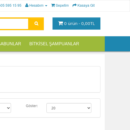
505 595 15 95
Hesabım
Sepetim
Kasaya Git
0 ürün - 0,00TL
 SABUNLAR
BİTKİSEL ŞAMPUANLAR
Göster: