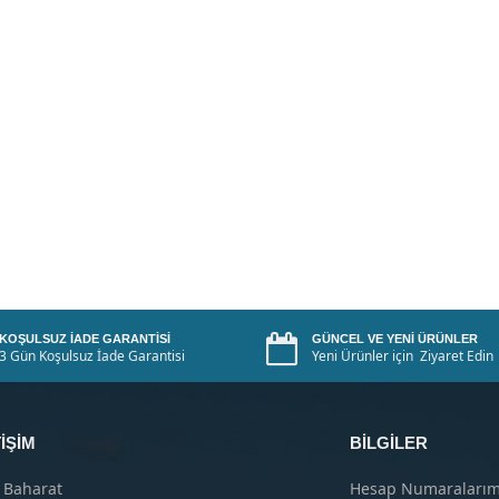
KOŞULSUZ İADE GARANTISI
GÜNCEL VE YENI ÜRÜNLER
3 Gün Koşulsuz İade Garantisi
Yeni Ürünler için Ziyaret Edin
IŞIM
BILGILER
 Baharat
Hesap Numaralarım