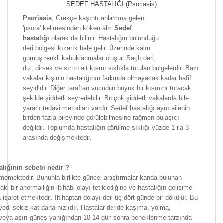
SEDEF HASTALIĞI (Psoriasis)
Psoriasis
, Grekçe kaşıntı anlamına gelen
'psora' kelimesinden köken alır.
Sedef
hastalığı
olarak da bilinir. Hastalığın bulunduğu
deri bölgesi kızarık hale gelir. Üzerinde kalın
gümüş renkli kabuklanmalar oluşur. Saçlı deri,
diz, dirsek ve sırtın alt kısmı sıklıkla tutulan bölgelerdir. Bazı
vakalar kişinin hastalığının farkında olmayacak kadar hafif
seyirlidir. Diğer taraftan vücudun büyük bir kısmını tutacak
şekilde şiddetli seyredebilir. Bu çok şiddetli vakalarda bile
yararlı tedavi metodları vardır. Sedef hastalığı aynı ailenin
birden fazla bireyinde görülebilmesine rağmen bulaşıcı
değildir. Toplumda hastalığın görülme sıklığı yüzde 1 ila 3
arasında değişmektedir.
alığının sebebi nedir ?
memektedir. Bununla birlikte güncel araştırmalar kanda bulunan
ki bir anormalliğin iltihabi olayı tetiklediğine ve hastalığın gelişime
a işaret etmektedir. İltihaptan dolayı deri üç dört günde bir dökülür. Bu
edi sekiz kat daha hızlıdır. Hastalar deride kaşıma, yolma,
veya aşırı güneş yanığından 10-14 gün sonra beneklenme tarzında