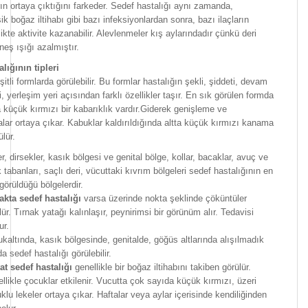
rın ortaya çıktığını farkeder. Sedef hastalığı aynı zamanda,
ik boğaz iltihabı gibi bazı infeksiyonlardan sonra, bazı ilaçların
likte aktivite kazanabilir. Alevlenmeler kış aylarındadır çünkü deri
neş ışığı azalmıştır.
lığının tipleri
itli formlarda görülebilir. Bu formlar hastalığın şekli, şiddeti, devam
, yerleşim yeri açısından farklı özellikler taşır. En sık görülen formda
 küçük kırmızı bir kabarıklık vardır.Giderek genişleme ve
ar ortaya çıkar. Kabuklar kaldırıldığında altta küçük kırmızı kanama
ülür.
er, dirsekler, kasık bölgesi ve genital bölge, kollar, bacaklar, avuç ve
 tabanları, saçlı deri, vücuttaki kıvrım bölgeleri sedef hastalığının en
görüldüğü bölgelerdir.
akta sedef hastalığı
varsa üzerinde nokta şeklinde çöküntüler
lür. Tırnak yatağı kalınlaşır, peynirimsi bir görünüm alır. Tedavisi
ur.
ukaltında, kasık bölgesinde, genitalde, göğüs altlarında alışılmadık
da sedef hastalığı görülebilir.
at sedef hastalığı
genellikle bir boğaz iltihabını takiben görülür.
llikle çocuklar etkilenir. Vucutta çok sayıda küçük kırmızı, üzeri
klu lekeler ortaya çıkar. Haftalar veya aylar içerisinde kendiliğinden