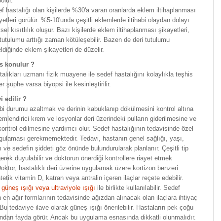
olur.
f hastalığı olan kişilerde %30'a varan oranlarda eklem iltihaplanması
yetleri görülür. %5-10'unda çeşitli eklemlerde iltihabi olaydan dolayı
vsel kısıtlılık oluşur. Bazı kişilerde eklem iltihaplanması şikayetleri,
 tutulumu arttığı zaman kötüleşebilir. Bazen de deri tutulumu
ldiğinde eklem şikayetleri de düzelir.
is konulur ?
stalıkları uzmanı fizik muayene ile sedef hastalığını kolaylıkla teşhis
er şüphe varsa biyopsi ile kesinleştirilir.
i edilir ?
bi durumu azaltmak ve derinin kabuklanıp dökülmesini kontrol altına
emlendirici krem ve losyonlar deri üzerindeki pulların giderilmesine ve
kontrol edilmesine yardımcı olur. Sedef hastalığının tedavisinde özel
ygulaması gerekmemektedir. Tedavi, hastanın genel sağlığı, yaşı,
 ve sedefin şiddeti göz önünde bulundurularak planlanır. Çeşitli tip
gerek duyulabilir ve doktorun önerdiği kontrollere riayet etmek
 Doktor, hastalıklı deri üzerine uygulamak üzere kortizon benzeri
tetik vitamin D, katran veya antralin içeren ilaçlar reçete edebilir.
i
güneş ışığı veya ultraviyole ışığı
ile birlikte kullanılabilir. Sedef
n en ağır formlarının tedavisinde ağızdan alınacak olan ilaçlara ihtiyaç
. Bu tedaviye ilave olarak güneş ışığı önerilebilir. Hastaların pek çoğu
ndan fayda görür. Ancak bu uygulama esnasında dikkatli olunmalıdır.