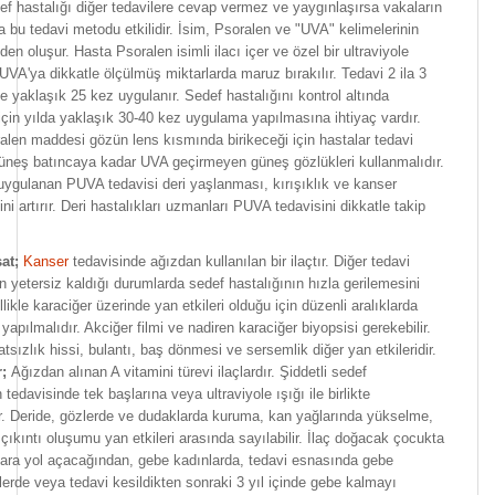
f hastalığı diğer tedavilere cevap vermez ve yaygınlaşırsa vakaların
 bu tedavi metodu etkilidir. İsim, Psoralen ve "UVA" kelimelerinin
den oluşur. Hasta Psoralen isimli ilacı içer ve özel bir ultraviyole
UVA'ya dikkatle ölçülmüş miktarlarda maruz bırakılır. Tedavi 2 ila 3
de yaklaşık 25 kez uygulanır. Sedef hastalığını kontrol altında
için yılda yaklaşık 30-40 kez uygulama yapılmasına ihtiyaç vardır.
alen maddesi gözün lens kısmında birikeceği için hastalar tedavi
güneş batıncaya kadar UVA geçirmeyen güneş gözlükleri kullanmalıdır.
ygulanan PUVA tedavisi deri yaşlanması, kırışıklık ve kanser
ini artırır. Deri hastalıkları uzmanları PUVA tedavisini dikkatle takip
at;
Kanser
tedavisinde ağızdan kullanılan bir ilaçtır. Diğer tedavi
n yetersiz kaldığı durumlarda sedef hastalığının hızla gerilemesini
likle karaciğer üzerinde yan etkileri olduğu için düzenli aralıklarda
 yapılmalıdır. Akciğer filmi ve nadiren karaciğer biyopsisi gerekebilir.
tsızlık hissi, bulantı, baş dönmesi ve sersemlik diğer yan etkileridir.
;
Ağızdan alınan A vitamini türevi ilaçlardır. Şiddetli sedef
 tedavisinde tek başlarına veya ultraviyole ışığı ile birlikte
lir. Deride, gözlerde ve dudaklarda kuruma, kan yağlarında yükselme,
çıkıntı oluşumu yan etkileri arasında sayılabilir. İlaç doğacak çocukta
zlara yol açacağından, gebe kadınlarda, tedavi esnasında gebe
lerde veya tedavi kesildikten sonraki 3 yıl içinde gebe kalmayı