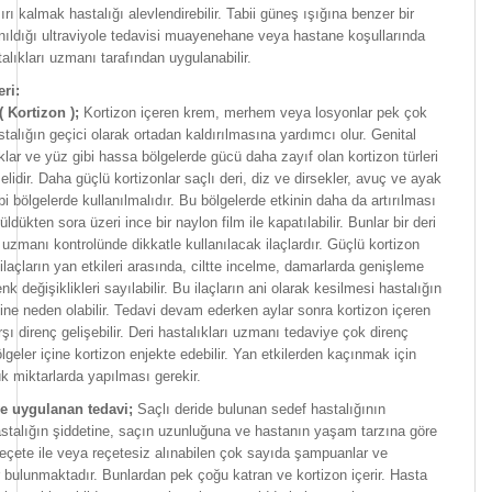
rı kalmak hastalığı alevlendirebilir. Tabii güneş ışığına benzer bir
anıldığı ultraviyole tedavisi muayenehane veya hastane koşullarında
talıkları uzmanı tarafından uygulanabilir.
eri:
( Kortizon );
Kortizon içeren krem, merhem veya losyonlar pek çok
talığın geçici olarak ortadan kaldırılmasına yardımcı olur. Genital
klar ve yüz gibi hassa bölgelerde gücü daha zayıf olan kortizon türleri
melidir. Daha güçlü kortizonlar saçlı deri, diz ve dirsekler, avuç ve ayak
ibi bölgelerde kullanılmalıdır. Bu bölgelerde etkinin daha da artırılması
rüldükten sora üzeri ince bir naylon film ile kapatılabilir. Bunlar bir deri
ı uzmanı kontrolünde dikkatle kullanılacak ilaçlardır. Güçlü kortizon
n ilaçların yan etkileri arasında, ciltte incelme, damarlarda genişleme
nk değişiklikleri sayılabilir. Bu ilaçların ani olarak kesilmesi hastalığın
ne neden olabilir. Tedavi devam ederken aylar sonra kortizon içeren
rşı direnç gelişebilir. Deri hastalıkları uzmanı tedaviye çok direnç
lgeler içine kortizon enjekte edebilir. Yan etkilerden kaçınmak için
 miktarlarda yapılması gerekir.
ye uygulanan tedavi;
Saçlı deride bulunan sedef hastalığının
astalığın şiddetine, saçın uzunluğuna ve hastanın yaşam tarzına göre
Reçete ile veya reçetesiz alınabilen çok sayıda şampuanlar ve
 bulunmaktadır. Bunlardan pek çoğu katran ve kortizon içerir. Hasta