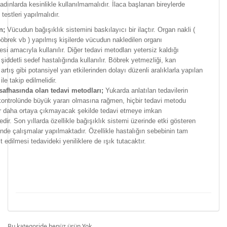
adınlarda kesinlikle kullanılmamalıdır. İlaca başlanan bireylerde
testleri yapılmalıdır.
n;
Vücudun bağışıklık sistemini baskılayıcı bir ilaçtır. Organ nakli (
böbrek vb ) yapılmış kişilerde vücudun nakledilen organı
i amacıyla kullanılır. Diğer tedavi metodları yetersiz kaldığı
şiddetli sedef hastalığında kullanılır. Böbrek yetmezliği, kan
artış gibi potansiyel yan etkilerinden dolayı düzenli aralıklarla yapılan
 ile takip edilmelidir.
safhasında olan tedavi metodları;
Yukarda anlatılan tedavilerin
kontrolünde büyük yararı olmasına rağmen, hiçbir tedavi metodu
bir daha ortaya çıkmayacak şekilde tedavi etmeye imkan
ir. Son yıllarda özellikle bağışıklık sistemi üzerinde etki gösteren
rinde çalışmalar yapılmaktadır. Özellikle hastalığın sebebinin tam
t edilmesi tedavideki yeniliklere de ışık tutacaktır.
Bu kategoride henüz ürün Yok.