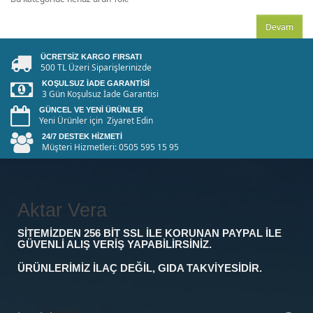
Devam
ÜCRETSIZ KARGO FIRSATI
500 TL Üzeri Siparişlerinizde
KOŞULSUZ İADE GARANTISI
3 Gün Koşulsuz İade Garantisi
GÜNCEL VE YENI ÜRÜNLER
Yeni Ürünler için Ziyaret Edin
24/7 DESTEK HIZMETI
Müşteri Hizmetleri: 0505 595 15 95
Aktar Vera
SITEMIZDEN 256 BIT SSL ILE KORUNAN PAYPAL ILE
GÜVENLI ALIŞ VERIŞ YAPABILIRSINIZ.
ÜRÜNLERIMIZ ILAÇ DEĞIL, GIDA TAKVIYESIDIR.