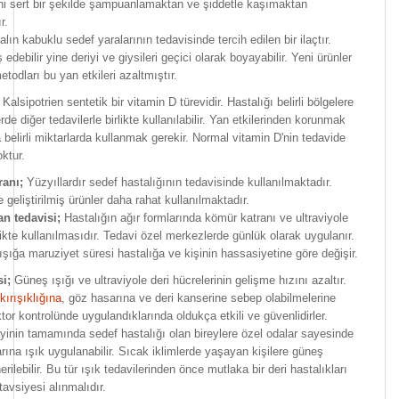
ini sert bir şekilde şampuanlamaktan ve şiddetle kaşımaktan
r.
lın kabuklu sedef yaralarının tedavisinde tercih edilen bir ilaçtır.
ş edebilir yine deriyi ve giysileri geçici olarak boyayabilir. Yeni ürünler
etodları bu yan etkileri azaltmıştır.
Kalsipotrien sentetik bir vitamin D türevidir. Hastalığı belirli bölgelere
lerde diğer tedavilerle birlikte kullanılabilir. Yan etkilerinden korunmak
belirli miktarlarda kullanmak gerekir. Normal vitamin D'nin tedavide
oktur.
anı;
Yüzyıllardır sedef hastalığının tedavisinde kullanılmaktadır.
eliştirilmiş ürünler daha rahat kullanılmaktadır.
n tedavisi;
Hastalığın ağır formlarında kömür katranı ve ultraviyole
rlikte kullanılmasıdır. Tedavi özel merkezlerde günlük olarak uygulanır.
 ışığa maruziyet süresi hastalığa ve kişinin hassasiyetine göre değişir.
si;
Güneş ışığı ve ultraviyole deri hücrelerinin gelişme hızını azaltır.
 kırışıklığına
, göz hasarına ve deri kanserine sebep olabilmelerine
or kontrolünde uygulandıklarında oldukça etkili ve güvenlidirler.
inin tamamında sedef hastalığı olan bireylere özel odalar sayesinde
rına ışık uygulanabilir. Sıcak iklimlerde yaşayan kişilere güneş
ilebilir. Bu tür ışık tedavilerinden önce mutlaka bir deri hastalıkları
avsiyesi alınmalıdır.