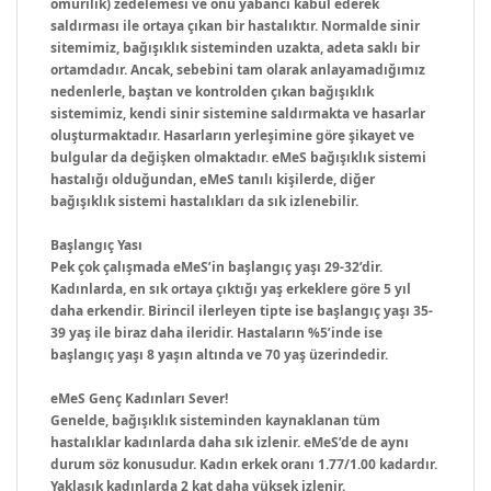
omurilik) zedelemesi ve onu yabancı kabul ederek
saldırması ile ortaya çıkan bir hastalıktır. Normalde sinir
sitemimiz, bağışıklık sisteminden uzakta, adeta saklı bir
ortamdadır. Ancak, sebebini tam olarak anlayamadığımız
nedenlerle, baştan ve kontrolden çıkan bağışıklık
sistemimiz, kendi sinir sistemine saldırmakta ve hasarlar
oluşturmaktadır. Hasarların yerleşimine göre şikayet ve
bulgular da değişken olmaktadır. eMeS bağışıklık sistemi
hastalığı olduğundan, eMeS tanılı kişilerde, diğer
bağışıklık sistemi hastalıkları da sık izlenebilir.
Başlangıç Yası
Pek çok çalışmada eMeS’in başlangıç yaşı 29-32’dir.
Kadınlarda, en sık ortaya çıktığı yaş erkeklere göre 5 yıl
daha erkendir. Birincil ilerleyen tipte ise başlangıç yaşı 35-
39 yaş ile biraz daha ileridir. Hastaların %5’inde ise
başlangıç yaşı 8 yaşın altında ve 70 yaş üzerindedir.
eMeS Genç Kadınları Sever!
Genelde, bağışıklık sisteminden kaynaklanan tüm
hastalıklar kadınlarda daha sık izlenir. eMeS’de de aynı
durum söz konusudur. Kadın erkek oranı 1.77/1.00 kadardır.
Yaklaşık kadınlarda 2 kat daha yüksek izlenir.