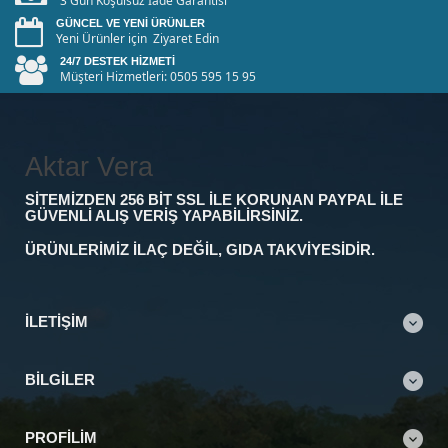
3 Gün Koşulsuz İade Garantisi
GÜNCEL VE YENI ÜRÜNLER
Yeni Ürünler için Ziyaret Edin
24/7 DESTEK HIZMETI
Müşteri Hizmetleri: 0505 595 15 95
Aktar Vera
SITEMIZDEN 256 BIT SSL ILE KORUNAN PAYPAL ILE
GÜVENLI ALIŞ VERIŞ YAPABILIRSINIZ.
ÜRÜNLERIMIZ ILAÇ DEĞIL, GIDA TAKVIYESIDIR.
İLETIŞIM
BILGILER
PROFILIM