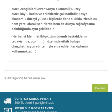
eMeS Zenginleri Sever: Sosyo-ekonomik Düzey
eMeS köylü kadın ve erkeklerde çok nadirdir. Sosyo-
ekonomik düzeyi yüksek kişilerde daha sıklıkla izlenir. Bu
hem yerel olarak şehirlerde hem de dünya coğrafyasına
bakıldığında aynı şekildedir.
(Herbalist Mehmet Bilgiç,tüm önemli hastalıkların
tedavisinde, otoimmün üzerinde etkili buluşu
olan,distilasyon yöntemiyle elde edilen terkiplerini
kullanmaktadır.)
Bu kategoride henüz ürün Yok.
Devam
ÜCRETSIZ KARGO FIRSATI
500 TL Üzeri Siparişlerinizde
KOŞULSUZ İADE GARANTISI